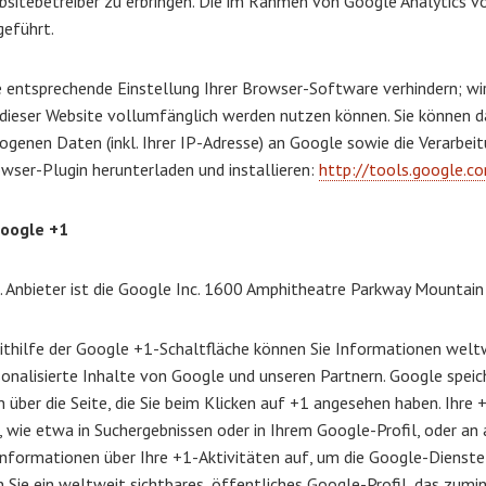
itebetreiber zu erbringen. Die im Rahmen von Google Analytics v
eführt.
e entsprechende Einstellung Ihrer Browser-Software verhindern; wir 
dieser Website vollumfänglich werden nutzen können. Sie können da
genen Daten (inkl. Ihrer IP-Adresse) an Google sowie die Verarbei
wser-Plugin herunterladen und installieren:
http://tools.google.
Google +1
 Anbieter ist die Google Inc. 1600 Amphitheatre Parkway Mountain
thilfe der Google +1-Schaltfläche können Sie Informationen weltw
onalisierte Inhalte von Google und unseren Partnern. Google speich
 über die Seite, die Sie beim Klicken auf +1 angesehen haben. Ihr
wie etwa in Suchergebnissen oder in Ihrem Google-Profil, oder an
nformationen über Ihre +1-Aktivitäten auf, um die Google-Dienste 
Sie ein weltweit sichtbares, öffentliches Google-Profil, das zum